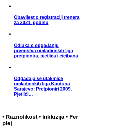
Obavijest o registraciji trenera
za 2021. godinu
Odluka o odgađanju
prvenstva omladinskih liga
pretpionira, pjetlića i cicibana
Odgađaju se utakmice
omladinskih liga Kantona
Sarajevo: Pretpioniri 2009,
Pjetlići…
• Raznolikost • Inkluzija • Fer
plej