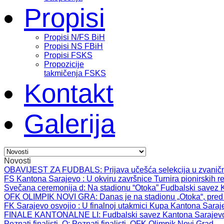
Propisi
Propisi N/FS BiH
Propisi NS FBiH
Propisi FSKS
Propozicije
takmičenja FSKS
Kontakt
Galerija
Novosti
OBAVIJEST ZA FUDBALS
: Prijava učešća selekcija u zvanič
FS Kantona Sarajevo
: U okviru završnice Turnira pionirskih r
Svečana ceremonija d
: Na stadionu “Otoka” Fudbalski savez 
OFK OLIMPIK NOVI GRA
: Danas je na stadionu „Otoka“, pred
FK Sarajevo osvojio
: U finalnoj utakmici Kupa Kantona Saraj
FINALE KANTONALNE LI
: Fudbalski savez Kantona Sarajev
Poznati finalisti, O
: Poznati finalisti, OFK Olimpik Novi Grad