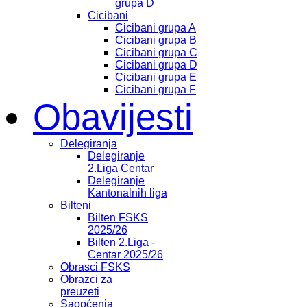
grupa D
Cicibani
Cicibani grupa A
Cicibani grupa B
Cicibani grupa C
Cicibani grupa D
Cicibani grupa E
Cicibani grupa F
Obavijesti
Delegiranja
Delegiranje
2.Liga Centar
Delegiranje
Kantonalnih liga
Bilteni
Bilten FSKS
2025/26
Bilten 2.Liga -
Centar 2025/26
Obrasci FSKS
Obrazci za
preuzeti
Saopćenja