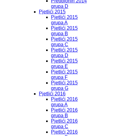
Predpioniri 2014
grupa D
Pjetlići 2015
Pjetlići 2015
grupa A
Pjetlići 2015
grupa B
Pjetlići 2015
grupa C
Pjetlići 2015
grupa D
Pjetlići 2015
grupa E
Pjetlići 2015
grupa F
Pjetlići 2015
grupa G
Pjetlići 2016
Pjetlići 2016
grupa A
Pjetlići 2016
grupa B
Pjetlići 2016
grupa C
Pjetlići 2016