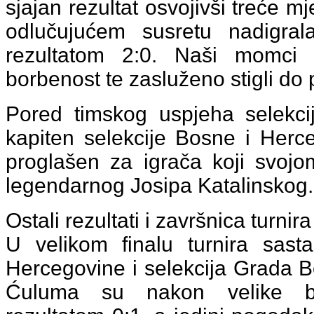
sjajan rezultat osvojivši treće mj
odlučujućem susretu nadigral
rezultatom 2:0. Naši momci 
borbenost te zasluženo stigli do 
Pored timskog uspjeha selekcij
kapiten selekcije Bosne i Herce
proglašen za igrača koji svoj
legendarnog Josipa Katalinskog.
Ostali rezultati i završnica turnira
U velikom finalu turnira sast
Hercegovine i selekcija Grada 
Ćuluma su nakon velike bo