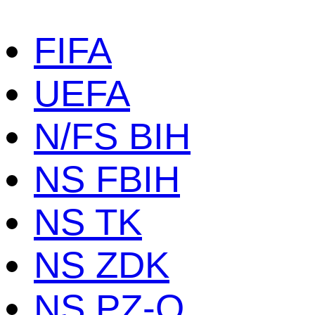
FIFA
UEFA
N/FS BIH
NS FBIH
NS TK
NS ZDK
NS PZ-O