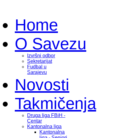
Home
O Savezu
Izvršni odbor
Sekretarijat
Fudbal u
Sarajevu
Novosti
Takmičenja
Druga liga FBiH -
Centar
Kantonalna liga
Kantonalna
liga - Seniori