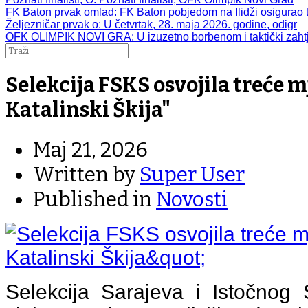
FK Baton prvak omlad
: FK Baton pobjedom na Ilidži osigurao t
Željezničar prvak o
: U četvrtak, 28. maja 2026. godine, odigr
OFK OLIMPIK NOVI GRA
: U izuzetno borbenom i taktički zah
Selekcija FSKS osvojila treće m
Katalinski Škija"
Maj 21, 2026
Written by
Super User
Published in
Novosti
Selekcija Sarajeva i Istočnog 