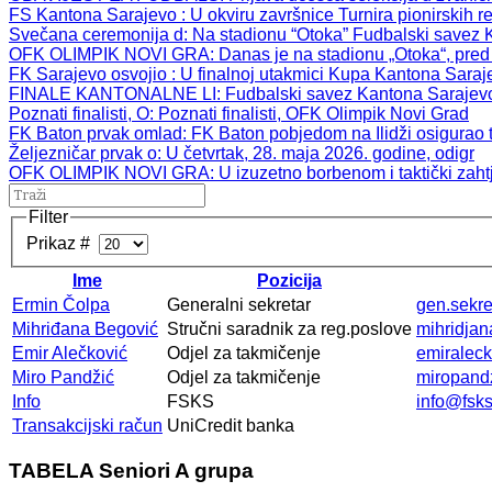
FS Kantona Sarajevo
: U okviru završnice Turnira pionirskih r
Svečana ceremonija d
: Na stadionu “Otoka” Fudbalski savez 
OFK OLIMPIK NOVI GRA
: Danas je na stadionu „Otoka“, pred
FK Sarajevo osvojio
: U finalnoj utakmici Kupa Kantona Saraj
FINALE KANTONALNE LI
: Fudbalski savez Kantona Sarajev
Poznati finalisti, O
: Poznati finalisti, OFK Olimpik Novi Grad
FK Baton prvak omlad
: FK Baton pobjedom na Ilidži osigurao t
Željezničar prvak o
: U četvrtak, 28. maja 2026. godine, odigr
OFK OLIMPIK NOVI GRA
: U izuzetno borbenom i taktički zah
Filter
Prikaz #
Ime
Pozicija
Ermin Čolpa
Generalni sekretar
gen.sekr
Mihriđana Begović
Stručni saradnik za reg.poslove
mihridja
Emir Alečković
Odjel za takmičenje
emiralec
Miro Pandžić
Odjel za takmičenje
miropand
Info
FSKS
info@fsks
Transakcijski račun
UniCredit banka
TABELA Seniori A grupa