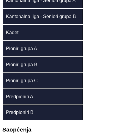
Kantonalna liga - Seniori grupa A
Kantonalna liga - Seniori grupa B
Kadeti
Pioniri grupa A
Pioniri grupa B
Pioniri grupa C
Predpioniri A
Predpioniri B
Saopćenja