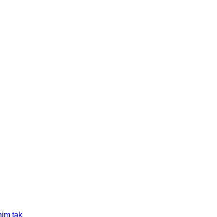
nim tak