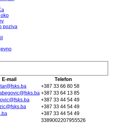
e
Ka
 oko
ev
o poziva
it
tjevno
E-mail
Telefon
etar@fsks.ba
+387 33 66 80 58
nabegovic@fsks.ba
+387 33 64 13 85
kovic@fsks.ba
+387 33 44 54 49
zic@fsks.ba
+387 33 44 54 49
.ba
+387 33 44 54 49
3389002207955526