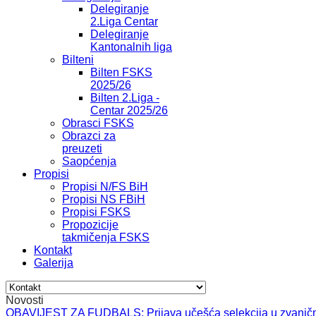
Delegiranje
2.Liga Centar
Delegiranje
Kantonalnih liga
Bilteni
Bilten FSKS
2025/26
Bilten 2.Liga -
Centar 2025/26
Obrasci FSKS
Obrazci za
preuzeti
Saopćenja
Propisi
Propisi N/FS BiH
Propisi NS FBiH
Propisi FSKS
Propozicije
takmičenja FSKS
Kontakt
Galerija
Novosti
OBAVIJEST ZA FUDBALS
: Prijava učešća selekcija u zvanič