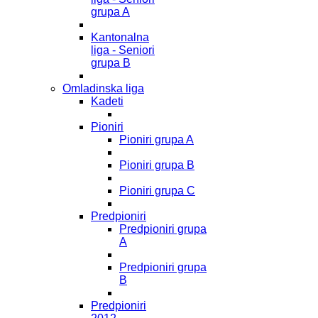
grupa A
Kantonalna
liga - Seniori
grupa B
Omladinska liga
Kadeti
Pioniri
Pioniri grupa A
Pioniri grupa B
Pioniri grupa C
Predpioniri
Predpioniri grupa
A
Predpioniri grupa
B
Predpioniri