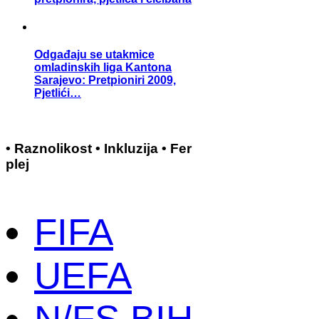
Odgađaju se utakmice
omladinskih liga Kantona
Sarajevo: Pretpioniri 2009,
Pjetlići…
• Raznolikost • Inkluzija • Fer
plej
FIFA
UEFA
N/FS BIH