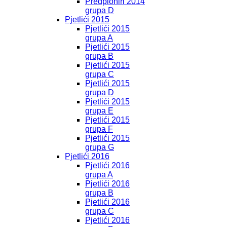
Predpioniri 2014
grupa D
Pjetlići 2015
Pjetlići 2015
grupa A
Pjetlići 2015
grupa B
Pjetlići 2015
grupa C
Pjetlići 2015
grupa D
Pjetlići 2015
grupa E
Pjetlići 2015
grupa F
Pjetlići 2015
grupa G
Pjetlići 2016
Pjetlići 2016
grupa A
Pjetlići 2016
grupa B
Pjetlići 2016
grupa C
Pjetlići 2016