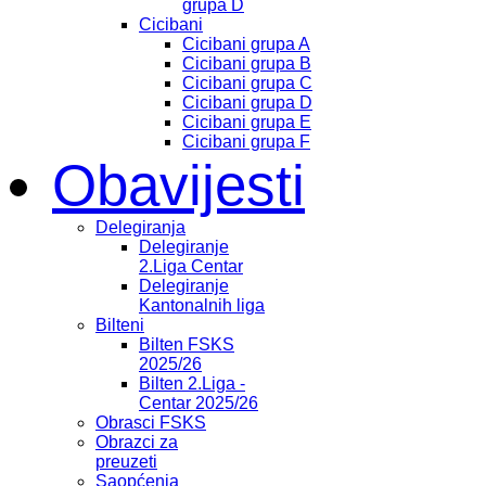
grupa D
Cicibani
Cicibani grupa A
Cicibani grupa B
Cicibani grupa C
Cicibani grupa D
Cicibani grupa E
Cicibani grupa F
Obavijesti
Delegiranja
Delegiranje
2.Liga Centar
Delegiranje
Kantonalnih liga
Bilteni
Bilten FSKS
2025/26
Bilten 2.Liga -
Centar 2025/26
Obrasci FSKS
Obrazci za
preuzeti
Saopćenja