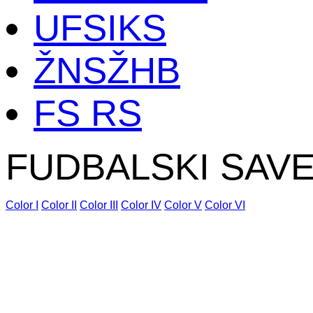
UFSIKS
ŽNSŽHB
FS RS
FUDBALSKI SAV
Color I
Color II
Color III
Color IV
Color V
Color VI