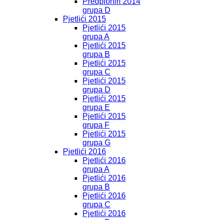
Predpioniri 2014
grupa D
Pjetlići 2015
Pjetlići 2015
grupa A
Pjetlići 2015
grupa B
Pjetlići 2015
grupa C
Pjetlići 2015
grupa D
Pjetlići 2015
grupa E
Pjetlići 2015
grupa F
Pjetlići 2015
grupa G
Pjetlići 2016
Pjetlići 2016
grupa A
Pjetlići 2016
grupa B
Pjetlići 2016
grupa C
Pjetlići 2016