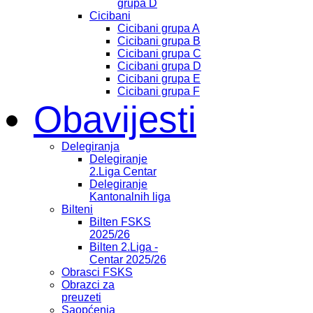
grupa D
Cicibani
Cicibani grupa A
Cicibani grupa B
Cicibani grupa C
Cicibani grupa D
Cicibani grupa E
Cicibani grupa F
Obavijesti
Delegiranja
Delegiranje
2.Liga Centar
Delegiranje
Kantonalnih liga
Bilteni
Bilten FSKS
2025/26
Bilten 2.Liga -
Centar 2025/26
Obrasci FSKS
Obrazci za
preuzeti
Saopćenja