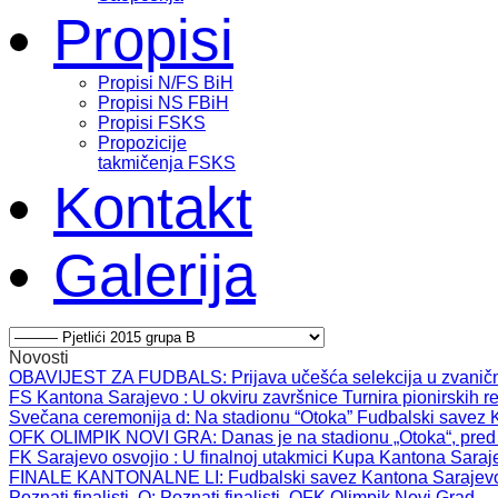
Propisi
Propisi N/FS BiH
Propisi NS FBiH
Propisi FSKS
Propozicije
takmičenja FSKS
Kontakt
Galerija
Novosti
OBAVIJEST ZA FUDBALS
: Prijava učešća selekcija u zvanič
FS Kantona Sarajevo
: U okviru završnice Turnira pionirskih r
Svečana ceremonija d
: Na stadionu “Otoka” Fudbalski savez 
OFK OLIMPIK NOVI GRA
: Danas je na stadionu „Otoka“, pred
FK Sarajevo osvojio
: U finalnoj utakmici Kupa Kantona Saraj
FINALE KANTONALNE LI
: Fudbalski savez Kantona Sarajev
Poznati finalisti, O
: Poznati finalisti, OFK Olimpik Novi Grad