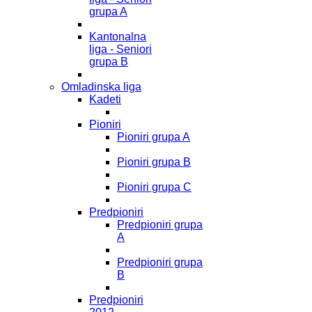
grupa A
Kantonalna
liga - Seniori
grupa B
Omladinska liga
Kadeti
Pioniri
Pioniri grupa A
Pioniri grupa B
Pioniri grupa C
Predpioniri
Predpioniri grupa
A
Predpioniri grupa
B
Predpioniri