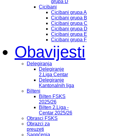
grupa D
Cicibani
Cicibani grupa A
Cicibani grupa B
Cicibani grupa C
Cicibani grupa D
Cicibani grupa E
Cicibani grupa F
Obavijesti
Delegiranja
Delegiranje
2.Liga Centar
Delegiranje
Kantonalnih liga
Bilteni
Bilten FSKS
2025/26
Bilten 2.Liga -
Centar 2025/26
Obrasci FSKS
Obrazci za
preuzeti
Saopćenja