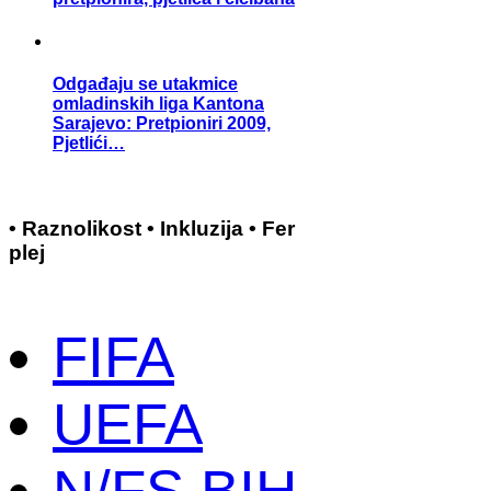
Odgađaju se utakmice
omladinskih liga Kantona
Sarajevo: Pretpioniri 2009,
Pjetlići…
• Raznolikost • Inkluzija • Fer
plej
FIFA
UEFA
N/FS BIH