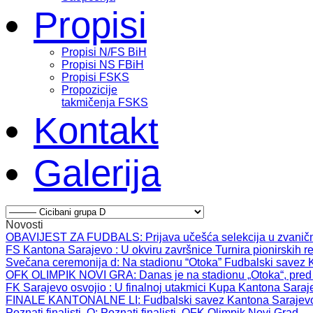
Propisi
Propisi N/FS BiH
Propisi NS FBiH
Propisi FSKS
Propozicije
takmičenja FSKS
Kontakt
Galerija
Novosti
OBAVIJEST ZA FUDBALS
: Prijava učešća selekcija u zvanič
FS Kantona Sarajevo
: U okviru završnice Turnira pionirskih r
Svečana ceremonija d
: Na stadionu “Otoka” Fudbalski savez 
OFK OLIMPIK NOVI GRA
: Danas je na stadionu „Otoka“, pred
FK Sarajevo osvojio
: U finalnoj utakmici Kupa Kantona Saraj
FINALE KANTONALNE LI
: Fudbalski savez Kantona Sarajev
Poznati finalisti, O
: Poznati finalisti, OFK Olimpik Novi Grad