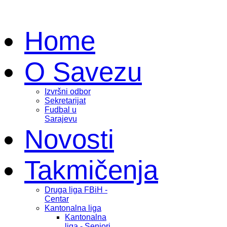
Home
O Savezu
Izvršni odbor
Sekretarijat
Fudbal u
Sarajevu
Novosti
Takmičenja
Druga liga FBiH -
Centar
Kantonalna liga
Kantonalna
liga - Seniori