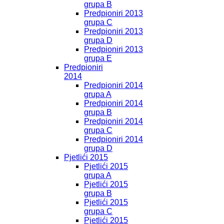
grupa B
Predpioniri 2013
grupa C
Predpioniri 2013
grupa D
Predpioniri 2013
grupa E
Predpioniri
2014
Predpioniri 2014
grupa A
Predpioniri 2014
grupa B
Predpioniri 2014
grupa C
Predpioniri 2014
grupa D
Pjetlići 2015
Pjetlići 2015
grupa A
Pjetlići 2015
grupa B
Pjetlići 2015
grupa C
Pjetlići 2015