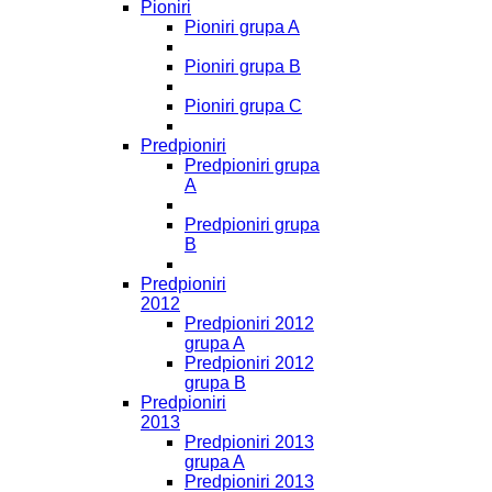
Pioniri
Pioniri grupa A
Pioniri grupa B
Pioniri grupa C
Predpioniri
Predpioniri grupa
A
Predpioniri grupa
B
Predpioniri
2012
Predpioniri 2012
grupa A
Predpioniri 2012
grupa B
Predpioniri
2013
Predpioniri 2013
grupa A
Predpioniri 2013