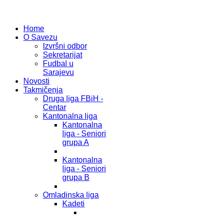
Home
O Savezu
Izvršni odbor
Sekretarijat
Fudbal u
Sarajevu
Novosti
Takmičenja
Druga liga FBiH -
Centar
Kantonalna liga
Kantonalna
liga - Seniori
grupa A
Kantonalna
liga - Seniori
grupa B
Omladinska liga
Kadeti