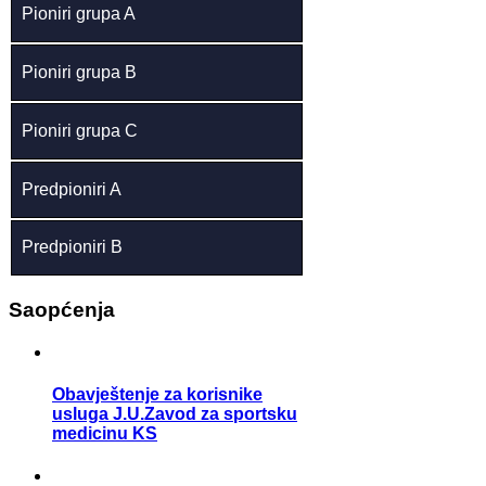
Pioniri grupa A
Pioniri grupa B
Pioniri grupa C
Predpioniri A
Predpioniri B
Saopćenja
Obavještenje za korisnike
usluga J.U.Zavod za sportsku
medicinu KS