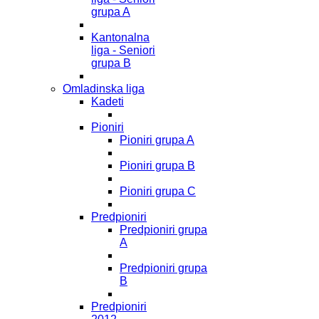
grupa A
Kantonalna
liga - Seniori
grupa B
Omladinska liga
Kadeti
Pioniri
Pioniri grupa A
Pioniri grupa B
Pioniri grupa C
Predpioniri
Predpioniri grupa
A
Predpioniri grupa
B
Predpioniri