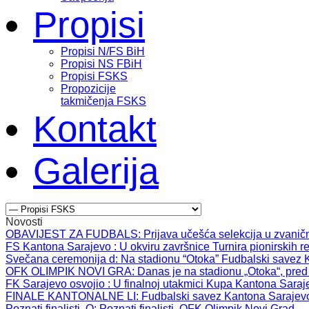
Propisi
Propisi N/FS BiH
Propisi NS FBiH
Propisi FSKS
Propozicije
takmičenja FSKS
Kontakt
Galerija
Novosti
OBAVIJEST ZA FUDBALS
: Prijava učešća selekcija u zvanič
FS Kantona Sarajevo
: U okviru završnice Turnira pionirskih r
Svečana ceremonija d
: Na stadionu “Otoka” Fudbalski savez 
OFK OLIMPIK NOVI GRA
: Danas je na stadionu „Otoka“, pred
FK Sarajevo osvojio
: U finalnoj utakmici Kupa Kantona Saraj
FINALE KANTONALNE LI
: Fudbalski savez Kantona Sarajev
Poznati finalisti, O
: Poznati finalisti, OFK Olimpik Novi Grad