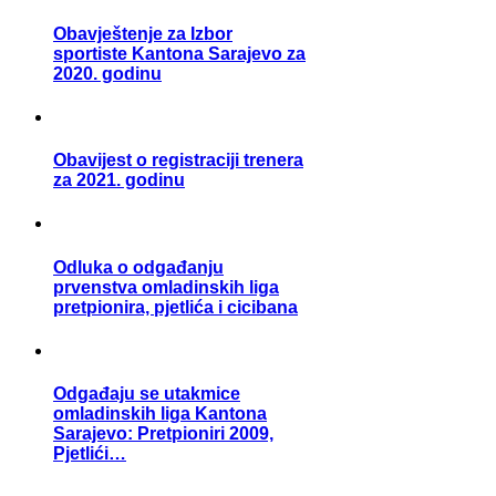
Obavještenje za Izbor
sportiste Kantona Sarajevo za
2020. godinu
Obavijest o registraciji trenera
za 2021. godinu
Odluka o odgađanju
prvenstva omladinskih liga
pretpionira, pjetlića i cicibana
Odgađaju se utakmice
omladinskih liga Kantona
Sarajevo: Pretpioniri 2009,
Pjetlići…