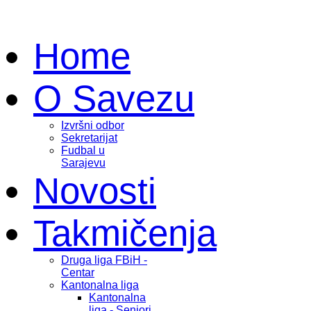
Home
O Savezu
Izvršni odbor
Sekretarijat
Fudbal u
Sarajevu
Novosti
Takmičenja
Druga liga FBiH -
Centar
Kantonalna liga
Kantonalna
liga - Seniori