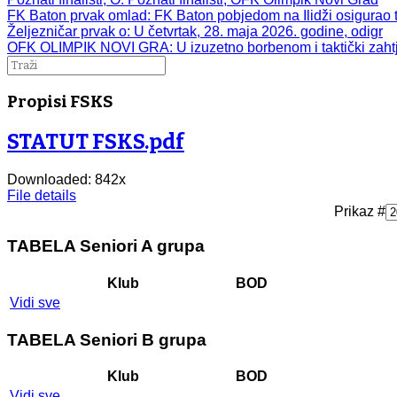
FK Baton prvak omlad
: FK Baton pobjedom na Ilidži osigurao t
Željezničar prvak o
: U četvrtak, 28. maja 2026. godine, odigr
OFK OLIMPIK NOVI GRA
: U izuzetno borbenom i taktički zah
Propisi FSKS
STATUT FSKS.pdf
Downloaded:
842
x
File details
Prikaz #
TABELA Seniori A grupa
Klub
BOD
Vidi sve
TABELA Seniori B grupa
Klub
BOD
Vidi sve