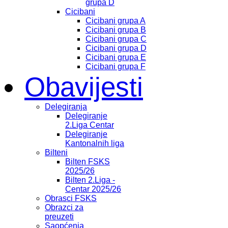
grupa D
Cicibani
Cicibani grupa A
Cicibani grupa B
Cicibani grupa C
Cicibani grupa D
Cicibani grupa E
Cicibani grupa F
Obavijesti
Delegiranja
Delegiranje
2.Liga Centar
Delegiranje
Kantonalnih liga
Bilteni
Bilten FSKS
2025/26
Bilten 2.Liga -
Centar 2025/26
Obrasci FSKS
Obrazci za
preuzeti
Saopćenja