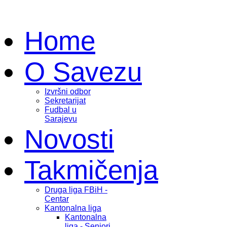
Home
O Savezu
Izvršni odbor
Sekretarijat
Fudbal u
Sarajevu
Novosti
Takmičenja
Druga liga FBiH -
Centar
Kantonalna liga
Kantonalna
liga - Seniori