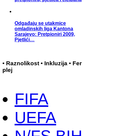
Odgađaju se utakmice
omladinskih liga Kantona
Sarajevo: Pretpioniri 2009,
Pjetlići…
• Raznolikost • Inkluzija • Fer
plej
FIFA
UEFA
N/FS BIH