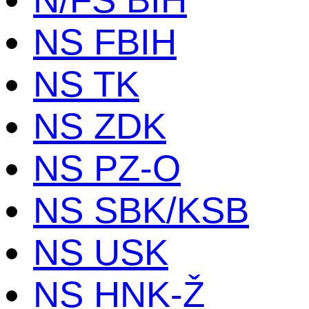
NS FBIH
NS TK
NS ZDK
NS PZ-O
NS SBK/KSB
NS USK
NS HNK-Ž