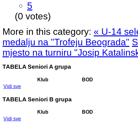
5
(0 votes)
More in this category:
« U-14 sel
medalju na "Trofeju Beograda"
S
mjesto na turniru "Josip Katalinsk
TABELA Seniori A grupa
Klub
BOD
Vidi sve
TABELA Seniori B grupa
Klub
BOD
Vidi sve