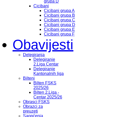
grupa D
Cicibani
Cicibani grupa A
Cicibani grupa B
Cicibani grupa C
Cicibani grupa D
Cicibani grupa E
Cicibani grupa F
Obavijesti
Delegiranja
Delegiranje
2.Liga Centar
Delegiranje
Kantonalnih liga
Bilteni
Bilten FSKS
2025/26
Bilten 2.Liga -
Centar 2025/26
Obrasci FSKS
Obrazci za
preuzeti
Saopćenja