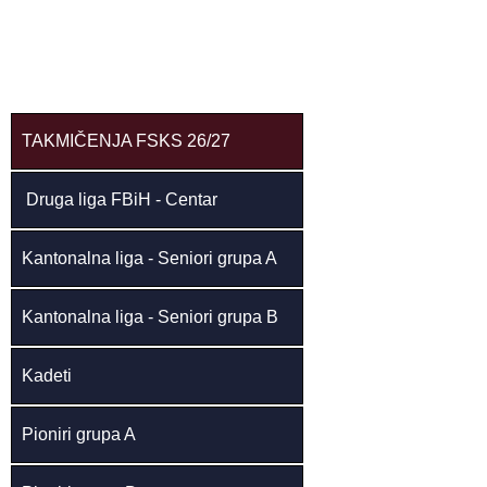
TAKMIČENJA FSKS 26/27
Druga liga FBiH - Centar
Kantonalna liga - Seniori grupa A
Kantonalna liga - Seniori grupa B
Kadeti
Pioniri grupa A