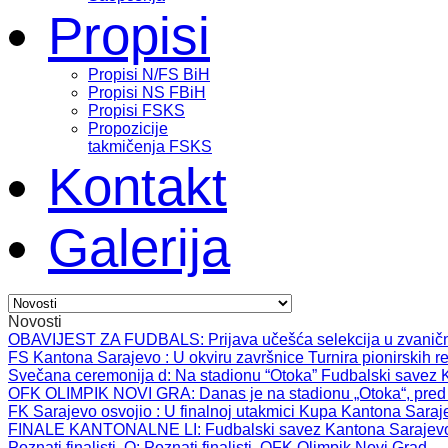
Propisi
Propisi N/FS BiH
Propisi NS FBiH
Propisi FSKS
Propozicije
takmičenja FSKS
Kontakt
Galerija
Novosti
OBAVIJEST ZA FUDBALS
: Prijava učešća selekcija u zvanič
FS Kantona Sarajevo
: U okviru završnice Turnira pionirskih r
Svečana ceremonija d
: Na stadionu “Otoka” Fudbalski savez 
OFK OLIMPIK NOVI GRA
: Danas je na stadionu „Otoka“, pred
FK Sarajevo osvojio
: U finalnoj utakmici Kupa Kantona Saraj
FINALE KANTONALNE LI
: Fudbalski savez Kantona Sarajev
Poznati finalisti, O
: Poznati finalisti, OFK Olimpik Novi Grad