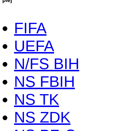
plej
FIFA
UEFA
N/FS BIH
NS FBIH
NS TK
NS ZDK