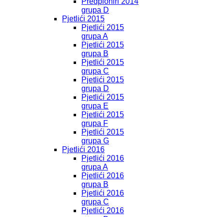
Predpioniri 2014
grupa D
Pjetlići 2015
Pjetlići 2015
grupa A
Pjetlići 2015
grupa B
Pjetlići 2015
grupa C
Pjetlići 2015
grupa D
Pjetlići 2015
grupa E
Pjetlići 2015
grupa F
Pjetlići 2015
grupa G
Pjetlići 2016
Pjetlići 2016
grupa A
Pjetlići 2016
grupa B
Pjetlići 2016
grupa C
Pjetlići 2016