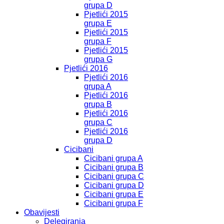
grupa D
Pjetlići 2015
grupa E
Pjetlići 2015
grupa F
Pjetlići 2015
grupa G
Pjetlići 2016
Pjetlići 2016
grupa A
Pjetlići 2016
grupa B
Pjetlići 2016
grupa C
Pjetlići 2016
grupa D
Cicibani
Cicibani grupa A
Cicibani grupa B
Cicibani grupa C
Cicibani grupa D
Cicibani grupa E
Cicibani grupa F
Obavijesti
Delegiranja