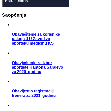
Predpioniri B
Saopćenja
Obavještenje za korisnike
usluga J.U.Zavod za
sportsku medicinu KS
Obavještenje za Izbor
sportiste Kantona Sarajevo
za 2020. godinu
Obavijest o registraciji
trenera za 2021. godinu