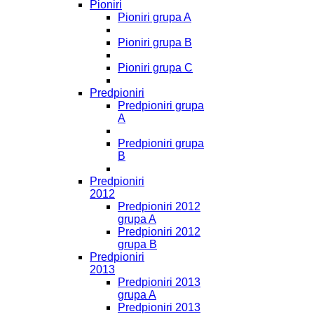
Pioniri
Pioniri grupa A
Pioniri grupa B
Pioniri grupa C
Predpioniri
Predpioniri grupa
A
Predpioniri grupa
B
Predpioniri
2012
Predpioniri 2012
grupa A
Predpioniri 2012
grupa B
Predpioniri
2013
Predpioniri 2013
grupa A
Predpioniri 2013