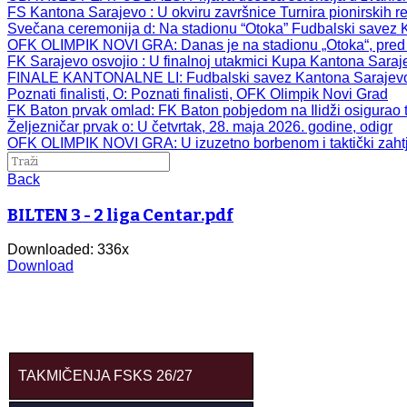
FS Kantona Sarajevo
: U okviru završnice Turnira pionirskih r
Svečana ceremonija d
: Na stadionu “Otoka” Fudbalski savez 
OFK OLIMPIK NOVI GRA
: Danas je na stadionu „Otoka“, pred
FK Sarajevo osvojio
: U finalnoj utakmici Kupa Kantona Saraj
FINALE KANTONALNE LI
: Fudbalski savez Kantona Sarajev
Poznati finalisti, O
: Poznati finalisti, OFK Olimpik Novi Grad
FK Baton prvak omlad
: FK Baton pobjedom na Ilidži osigurao t
Željezničar prvak o
: U četvrtak, 28. maja 2026. godine, odigr
OFK OLIMPIK NOVI GRA
: U izuzetno borbenom i taktički zah
Back
BILTEN 3 - 2 liga Centar.pdf
Downloaded:
336
x
Download
TAKMIČENJA FSKS 26/27