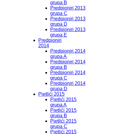
grupa B
Predpioniri 2013
grupa C
Predpioniri 2013
grupa D
Predpioniri 2013
grupa E
Predpioniri
2014
Predpioniri 2014
grupa A
Predpioniri 2014
grupa B
Predpioniri 2014
grupa C
Predpioniri 2014
grupa D
Pjetlići 2015
Pjetlići 2015
grupa A
Pjetlići 2015
grupa B
Pjetlići 2015
grupa C
Pjetlići 2015