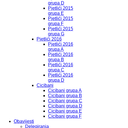
grupa D
Pjetlići 2015
grupa E
Pjetlići 2015
grupa F
Pjetlići 2015
grupa G
Pjetlići 2016
Pjetlići 2016
grupa A
Pjetlići 2016
grupa B
Pjetlići 2016
grupa C
Pjetlići 2016
grupa D
Cicibani
Cicibani grupa A
Cicibani grupa B
Cicibani grupa C
Cicibani grupa D
Cicibani grupa E
Cicibani grupa F
Obavijesti
Delegiranja