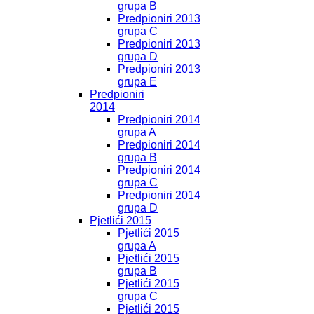
grupa B
Predpioniri 2013
grupa C
Predpioniri 2013
grupa D
Predpioniri 2013
grupa E
Predpioniri
2014
Predpioniri 2014
grupa A
Predpioniri 2014
grupa B
Predpioniri 2014
grupa C
Predpioniri 2014
grupa D
Pjetlići 2015
Pjetlići 2015
grupa A
Pjetlići 2015
grupa B
Pjetlići 2015
grupa C
Pjetlići 2015