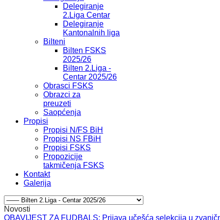
Delegiranje
2.Liga Centar
Delegiranje
Kantonalnih liga
Bilteni
Bilten FSKS
2025/26
Bilten 2.Liga -
Centar 2025/26
Obrasci FSKS
Obrazci za
preuzeti
Saopćenja
Propisi
Propisi N/FS BiH
Propisi NS FBiH
Propisi FSKS
Propozicije
takmičenja FSKS
Kontakt
Galerija
Novosti
OBAVIJEST ZA FUDBALS
: Prijava učešća selekcija u zvanič