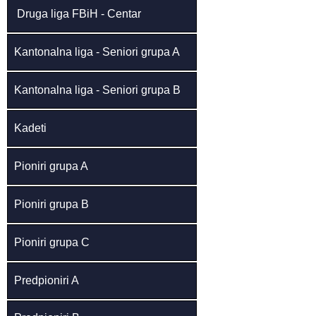
Druga liga FBiH - Centar
Kantonalna liga - Seniori grupa A
Kantonalna liga - Seniori grupa B
Kadeti
Pioniri grupa A
Pioniri grupa B
Pioniri grupa C
Predpioniri A