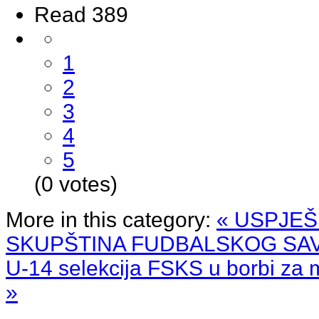
Read 389
1
2
3
4
5
(0 votes)
More in this category:
« USPJE
SKUPŠTINA FUDBALSKOG SA
U-14 selekcija FSKS u borbi za 
»