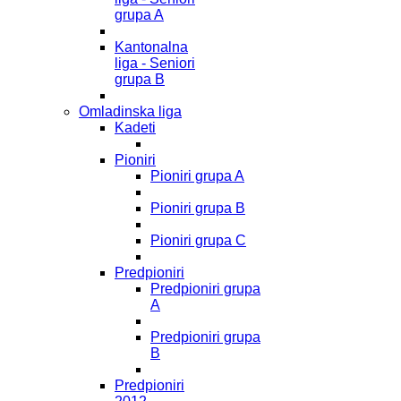
grupa A
Kantonalna
liga - Seniori
grupa B
Omladinska liga
Kadeti
Pioniri
Pioniri grupa A
Pioniri grupa B
Pioniri grupa C
Predpioniri
Predpioniri grupa
A
Predpioniri grupa
B
Predpioniri