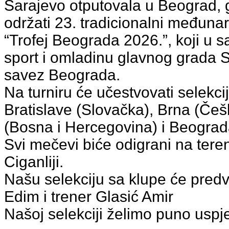
Sarajevo otputovala u Beograd, g
održati 23. tradicionalni međunar
“Trofej Beograda 2026.”, koji u s
sport i omladinu glavnog grada S
savez Beograda.
Na turniru će učestvovati selekcij
Bratislave (Slovačka), Brna (Češ
(Bosna i Hercegovina) i Beograda
Svi mečevi biće odigrani na ter
Ciganliji.
Našu selekciju sa klupe će predv
Edim i trener Glasić Amir
Našoj selekciji želimo puno uspj