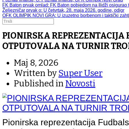
FK Baton prvak omlad
: FK Baton pobjedom na Ilidži osigurao t
Željezničar prvak o
: U četvrtak, 28. maja 2026. godine, odigr
OFK OLIMPIK NOVI GRA
: U izuzetno borbenom i taktički zah
PIONIRSKA REPREZENTACIJA
OTPUTOVALA NA TURNIR TRO
Maj 8, 2026
Written by
Super User
Published in
Novosti
Pionirska reprezentacija Fudba