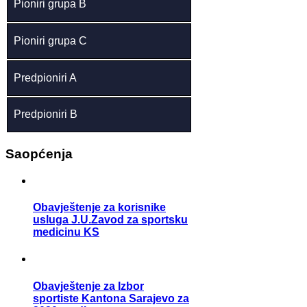
Pioniri grupa B
Pioniri grupa C
Predpioniri A
Predpioniri B
Saopćenja
Obavještenje za korisnike
usluga J.U.Zavod za sportsku
medicinu KS
Obavještenje za Izbor
sportiste Kantona Sarajevo za