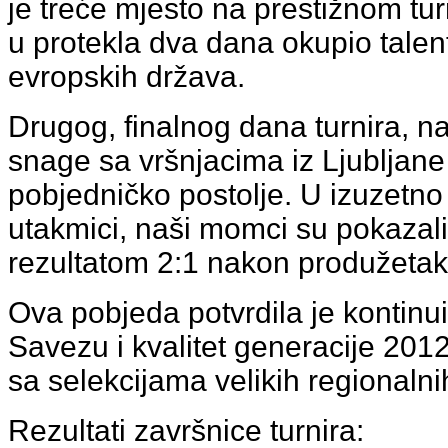
je treće mjesto na prestižnom turn
u protekla dva dana okupio talen
evropskih država.
Drugog, finalnog dana turnira, na
snage sa vršnjacima iz Ljubljane
pobjedničko postolje. U izuzetno
utakmici, naši momci su pokazali p
rezultatom 2:1 nakon produžetak
Ova pobjeda potvrdila je kontin
Savezu i kvalitet generacije 201
sa selekcijama velikih regionalni
Rezultati završnice turnira: