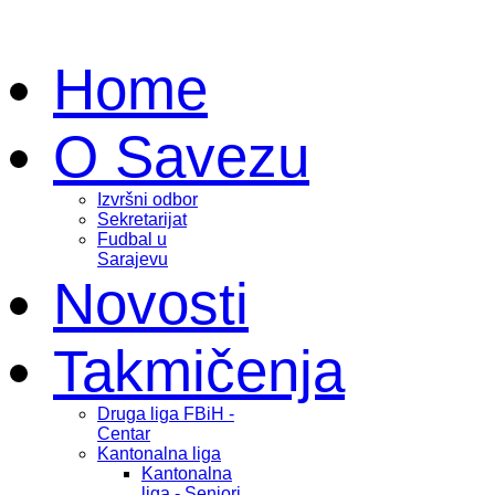
Home
O Savezu
Izvršni odbor
Sekretarijat
Fudbal u
Sarajevu
Novosti
Takmičenja
Druga liga FBiH -
Centar
Kantonalna liga
Kantonalna
liga - Seniori