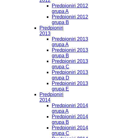
2012
Predpioniri 2012
grupa A
Predpioniri 2012
grupa B
Predpioniri
2013
Predpioniri 2013
grupa A
Predpioniri 2013
grupa B
Predpioniri 2013
grupa C
Predpioniri 2013
grupa D
Predpioniri 2013
grupa E
Predpioniri
2014
Predpioniri 2014
grupa A
Predpioniri 2014
grupa B
Predpioniri 2014
grupa C