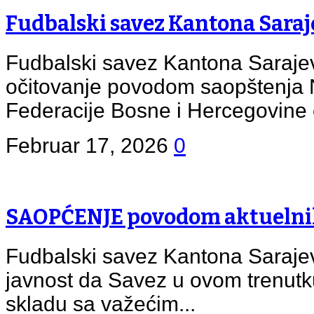
Fudbalski savez Kantona Sara
Fudbalski savez Kantona Sarajev
očitovanje povodom saopštenja
Federacije Bosne i Hercegovine o
Februar 17, 2026
0
SAOPĆENJE povodom aktuelni
Fudbalski savez Kantona Sarajev
javnost da Savez u ovom trenutku
skladu sa važećim...