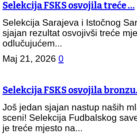
Selekcija FSKS osvojila treće …
Selekcija Sarajeva i Istočnog Sa
sjajan rezultat osvojivši treće mj
odlučujućem...
Maj 21, 2026
0
Selekcija FSKS osvojila bronz
Još jedan sjajan nastup naših 
sceni! Selekcija Fudbalskog sav
je treće mjesto na...