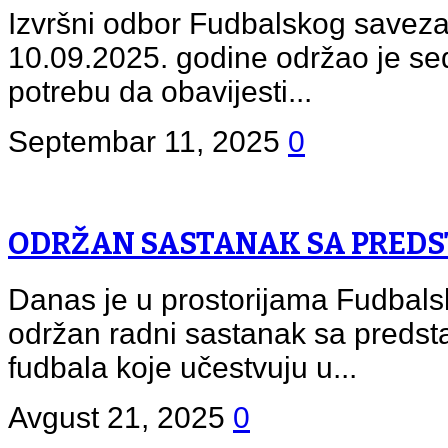
Izvršni odbor Fudbalskog saveza
10.09.2025. godine održao je se
potrebu da obavijesti...
Septembar 11, 2025
0
ODRŽAN SASTANAK SA PRED
Danas je u prostorijama Fudbal
održan radni sastanak sa predst
fudbala koje učestvuju u...
Avgust 21, 2025
0