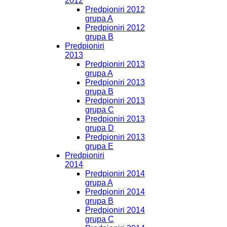
2012
Predpioniri 2012
grupa A
Predpioniri 2012
grupa B
Predpioniri
2013
Predpioniri 2013
grupa A
Predpioniri 2013
grupa B
Predpioniri 2013
grupa C
Predpioniri 2013
grupa D
Predpioniri 2013
grupa E
Predpioniri
2014
Predpioniri 2014
grupa A
Predpioniri 2014
grupa B
Predpioniri 2014
grupa C