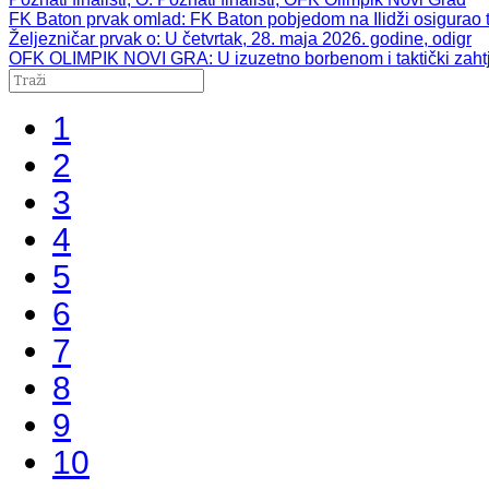
FK Baton prvak omlad
: FK Baton pobjedom na Ilidži osigurao t
Željezničar prvak o
: U četvrtak, 28. maja 2026. godine, odigr
OFK OLIMPIK NOVI GRA
: U izuzetno borbenom i taktički zah
1
2
3
4
5
6
7
8
9
10