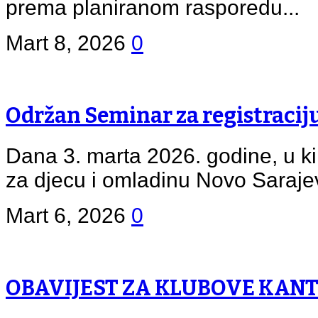
prema planiranom rasporedu...
Mart 8, 2026
0
Održan Seminar za registracij
Dana 3. marta 2026. godine, u k
za djecu i omladinu Novo Sarajev
Mart 6, 2026
0
OBAVIJEST ZA KLUBOVE KAN