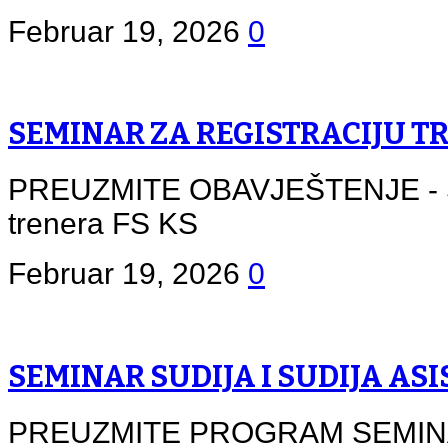
Februar 19, 2026
0
SEMINAR ZA REGISTRACIJU T
PREUZMITE OBAVJEŠTENJE - 
trenera FS KS
Februar 19, 2026
0
SEMINAR SUDIJA I SUDIJA AS
PREUZMITE PROGRAM SEMINAR