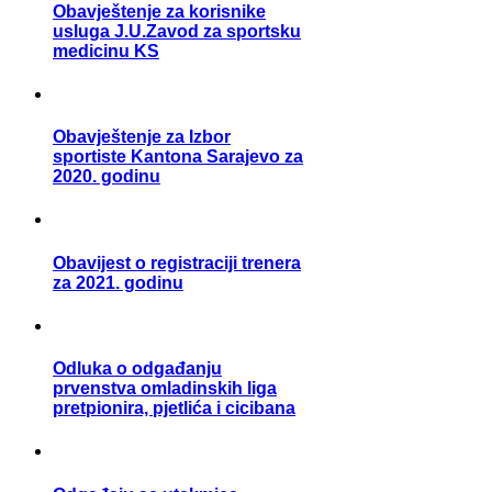
Obavještenje za korisnike
usluga J.U.Zavod za sportsku
medicinu KS
Obavještenje za Izbor
sportiste Kantona Sarajevo za
2020. godinu
Obavijest o registraciji trenera
za 2021. godinu
Odluka o odgađanju
prvenstva omladinskih liga
pretpionira, pjetlića i cicibana