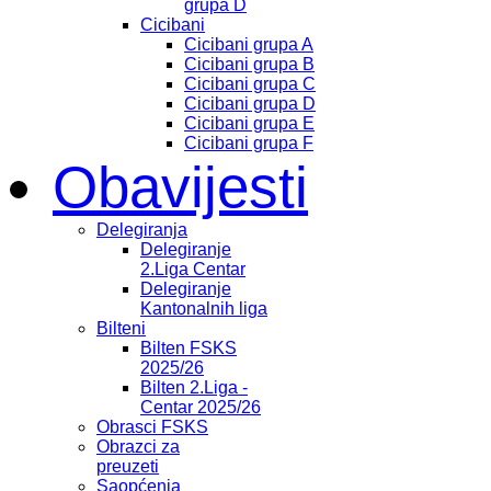
grupa D
Cicibani
Cicibani grupa A
Cicibani grupa B
Cicibani grupa C
Cicibani grupa D
Cicibani grupa E
Cicibani grupa F
Obavijesti
Delegiranja
Delegiranje
2.Liga Centar
Delegiranje
Kantonalnih liga
Bilteni
Bilten FSKS
2025/26
Bilten 2.Liga -
Centar 2025/26
Obrasci FSKS
Obrazci za
preuzeti
Saopćenja