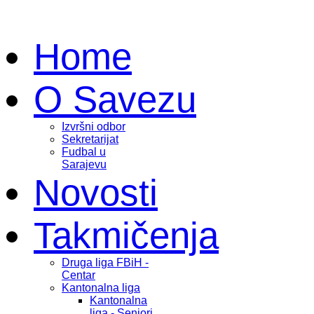
Home
O Savezu
Izvršni odbor
Sekretarijat
Fudbal u
Sarajevu
Novosti
Takmičenja
Druga liga FBiH -
Centar
Kantonalna liga
Kantonalna
liga - Seniori