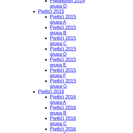
Predpioniri 2014
grupa D
Pjetlići 2015
Pjetlići 2015
grupa A
Pjetlići 2015
grupa B
Pjetlići 2015
grupa C
Pjetlići 2015
grupa D
Pjetlići 2015
grupa E
Pjetlići 2015
grupa F
Pjetlići 2015
grupa G
Pjetlići 2016
Pjetlići 2016
grupa A
Pjetlići 2016
grupa B
Pjetlići 2016
grupa C
Pjetlići 2016