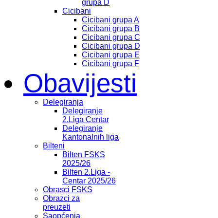
grupa D
Cicibani
Cicibani grupa A
Cicibani grupa B
Cicibani grupa C
Cicibani grupa D
Cicibani grupa E
Cicibani grupa F
Obavijesti
Delegiranja
Delegiranje
2.Liga Centar
Delegiranje
Kantonalnih liga
Bilteni
Bilten FSKS
2025/26
Bilten 2.Liga -
Centar 2025/26
Obrasci FSKS
Obrazci za
preuzeti
Saopćenja