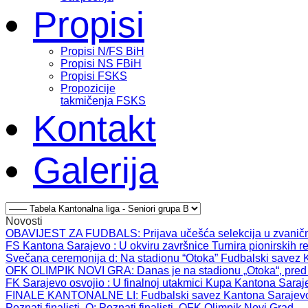
Propisi
Propisi N/FS BiH
Propisi NS FBiH
Propisi FSKS
Propozicije
takmičenja FSKS
Kontakt
Galerija
Novosti
OBAVIJEST ZA FUDBALS
: Prijava učešća selekcija u zvanič
FS Kantona Sarajevo
: U okviru završnice Turnira pionirskih r
Svečana ceremonija d
: Na stadionu “Otoka” Fudbalski savez 
OFK OLIMPIK NOVI GRA
: Danas je na stadionu „Otoka“, pred
FK Sarajevo osvojio
: U finalnoj utakmici Kupa Kantona Saraj
FINALE KANTONALNE LI
: Fudbalski savez Kantona Sarajev
Poznati finalisti, O
: Poznati finalisti, OFK Olimpik Novi Grad