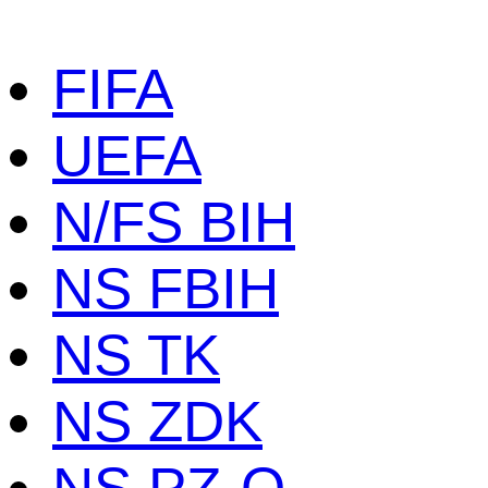
FIFA
UEFA
N/FS BIH
NS FBIH
NS TK
NS ZDK
NS PZ-O