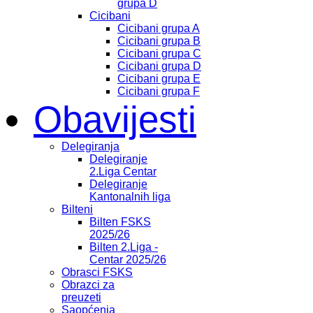
grupa D
Cicibani
Cicibani grupa A
Cicibani grupa B
Cicibani grupa C
Cicibani grupa D
Cicibani grupa E
Cicibani grupa F
Obavijesti
Delegiranja
Delegiranje
2.Liga Centar
Delegiranje
Kantonalnih liga
Bilteni
Bilten FSKS
2025/26
Bilten 2.Liga -
Centar 2025/26
Obrasci FSKS
Obrazci za
preuzeti
Saopćenja