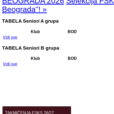
BEOGRADA 2026
Selekcija FSK
Beograda"! »
TABELA Seniori A grupa
Klub
BOD
Vidi sve
TABELA Seniori B grupa
Klub
BOD
Vidi sve
TAKMIČENJA FSKS 26/27