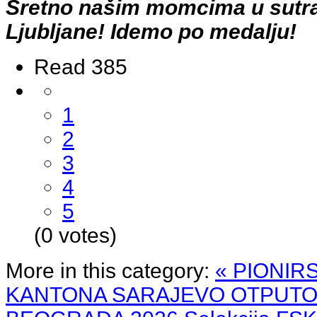
Sretno našim momcima u sutr
Ljubljane! Idemo po medalju!
Read 385
1
2
3
4
5
(0 votes)
More in this category:
« PIONIR
KANTONA SARAJEVO OTPUTOV