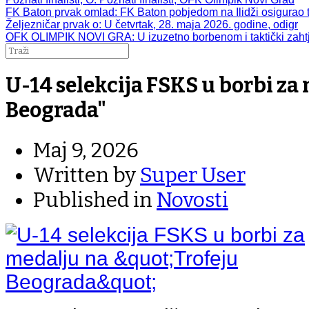
FK Baton prvak omlad
: FK Baton pobjedom na Ilidži osigurao t
Željezničar prvak o
: U četvrtak, 28. maja 2026. godine, odigr
OFK OLIMPIK NOVI GRA
: U izuzetno borbenom i taktički zah
U-14 selekcija FSKS u borbi za
Beograda"
Maj 9, 2026
Written by
Super User
Published in
Novosti