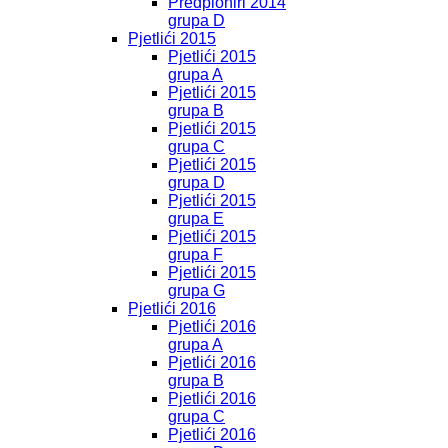
Predpioniri 2014
grupa D
Pjetlići 2015
Pjetlići 2015
grupa A
Pjetlići 2015
grupa B
Pjetlići 2015
grupa C
Pjetlići 2015
grupa D
Pjetlići 2015
grupa E
Pjetlići 2015
grupa F
Pjetlići 2015
grupa G
Pjetlići 2016
Pjetlići 2016
grupa A
Pjetlići 2016
grupa B
Pjetlići 2016
grupa C
Pjetlići 2016