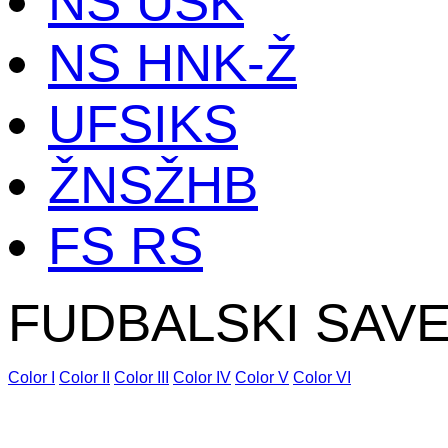
NS USK
NS HNK-Ž
UFSIKS
ŽNSŽHB
FS RS
FUDBALSKI SAV
Color I
Color II
Color III
Color IV
Color V
Color VI