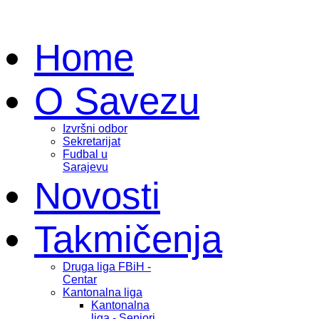
Home
O Savezu
Izvršni odbor
Sekretarijat
Fudbal u
Sarajevu
Novosti
Takmičenja
Druga liga FBiH -
Centar
Kantonalna liga
Kantonalna
liga - Seniori